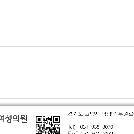
매주 목요일 오전은 휴진입니
5,
다.
습니
더 나은 서비스 제공을 위하여 저
드디어
뿐만 아니라 매주 목요일 오전은
되었
휴식을 갖게 되었습니다. 많은 이
들께 
해 바라면서 진료 및 예약에 혼돈
마음
없으시길 바랍니다. ^^
시는
니다.
경기도 고양시 덕양구 무원로6번
​Tel) 031 938 3070
Fax)​ 031 971 3171