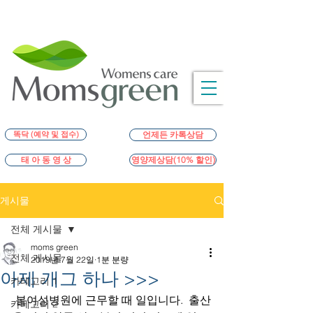
똑닥 (예약 및 접수)
언제든 카톡상담
영양제상담(10% 할인)
태 아 동 영 상
게시물
전체 게시물
moms green
전체 게시물
2019년 7월 22일
1분 분량
아제 개그 하나 >>>
카테고리 1
 봄여성병원에 근무할 때 일입니다.  출산
카테고리 2