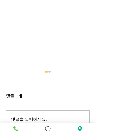
매주 목요일 오전은 휴진
5,000 번째 고
입니다.
되었습니다.
더 나은 서비스 제공을 위하여
드디어 5,000번째
댓글 1개
저뿐만 아니라 매주 목요일 오
록되었습니다. 그
전은 휴식을 갖게 되었습니다.
주신 분들께 너무
많은 이해 바라면서 진료 및 예
다. 초심의 마음을
댓글을 입력하세요.
약에 혼돈없으시길 바랍니다.
앞으로도 내원하시
^^
분께 최선을 다하