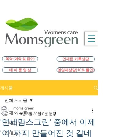
똑닥 (예약 및 접수)
언제든 카톡상담
영양제상담(10% 할인)
태 아 동 영 상
게시물
전체 게시물
moms green
전체 게시물
2019년 5월 29일
0분 분량
'연세맘스그린' 중에서 이제
카테고리 1
‘여’ 까지 만들어진 것 같네
카테고리 2