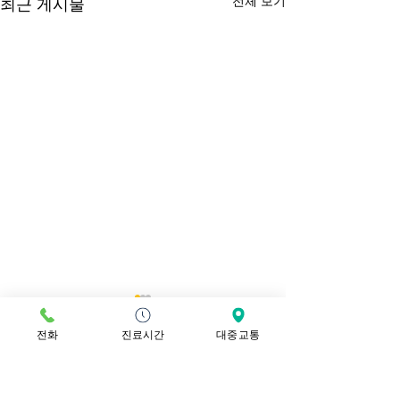
전체 보기
최근 게시물
매주 목요일 오전은 휴진
5,000 번째 고
입니다.
되었습니다.
전화
진료시간
대중교통
더 나은 서비스 제공을 위하여
드디어 5,000번째
댓글
저뿐만 아니라 매주 목요일 오
록되었습니다. 그