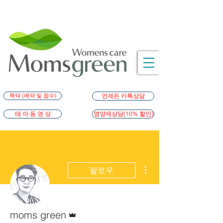
똑닥 (예약 및 접수)
언제든 카톡상담
영양제상담(10% 할인)
태 아 동 영 상
더보기
팔로우
운영자
moms green