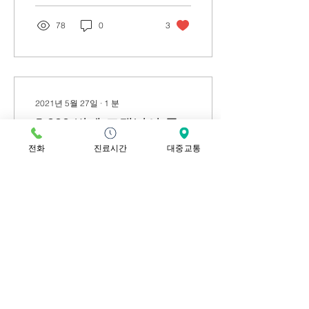
78
0
3
2021년 5월 27일
∙
1
분
5,000 번째 고객님이 등
록되었습니다.
전화
진료시간
대중교통
드디어 5,000번째 고객님이
등록되었습니다. 그동안 성
원해주신 분들께 너무 감사
드립니다. 초심의 마음을 잃
지 않고 앞으로도 내원하시
는 한분 한분께 최선을 다하
겠습니다.
57
0
4